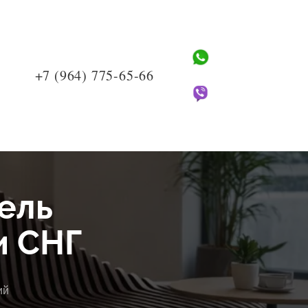
+7 (964) 775-65-66
бель
и СНГ
ий