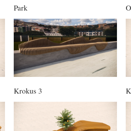
Park
O
Krokus 3
K