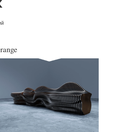
к
ий
range